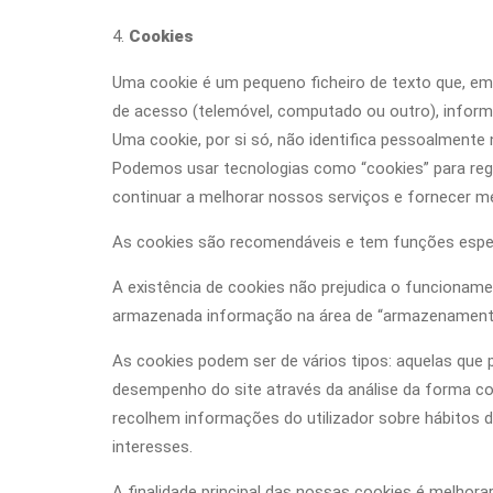
Cookies
Uma cookie é um pequeno ficheiro de texto que, emb
de acesso (telemóvel, computado ou outro), informa
Uma cookie, por si só, não identifica pessoalmente 
Podemos usar tecnologias como “cookies” para regi
continuar a melhorar nossos serviços e fornecer me
As cookies são recomendáveis e tem funções espec
A existência de cookies não prejudica o funcionam
armazenada informação na área de “armazenamento
As cookies podem ser de vários tipos: aquelas que 
desempenho do site através da análise da forma co
recolhem informações do utilizador sobre hábitos d
interesses.
A finalidade principal das nossas cookies é melhorar