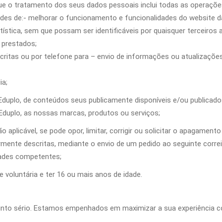
e o tratamento dos seus dados pessoais inclui todas as operações
des de:- melhorar o funcionamento e funcionalidades do website d
stica, sem que possam ser identificáveis por quaisquer terceiros 
 prestados;
critas ou por telefone para – envio de informações ou atualizaçõ
ia;
la Eduplo, de conteúdos seus publicamente disponíveis e/ou publica
” Eduplo, as nossas marcas, produtos ou serviços;
 aplicável, se pode opor, limitar, corrigir ou solicitar o apagame
rmente descritas, mediante o envio de um pedido ao seguinte corre
dades competentes;
 voluntária e ter 16 ou mais anos de idade.
unto sério. Estamos empenhados em maximizar a sua experiência c