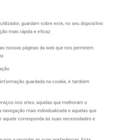
tilizador, guardam sobre este, no seu dispositivo
ão mais rápida e eficaz.
 das nossas páginas da web que nos permitem
te.
ação.
da informação guardada na cookie, é também
erviços nos sites; aquelas que melhoram o
 navegação mais individualizada e aquelas que
por aquele corresponda às suas necessidades e
da-nos a recordar as suas preferências. Esta