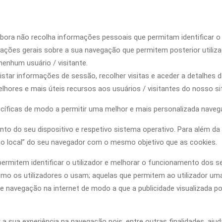
ora não recolha informações pessoais que permitam identificar o u
ções gerais sobre a sua navegação que permitem posterior utilizaç
nenhum usuário / visitante.
star informações de sessão, recolher visitas e aceder a detalhes
lhores e mais úteis recursos aos usuários / visitantes do nosso si
íficas de modo a permitir uma melhor e mais personalizada naveg
ento do seu dispositivo e respetivo sistema operativo. Para além 
 local” do seu navegador com o mesmo objetivo que as cookies.
permitem identificar o utilizador e melhorar o funcionamento dos s
mo os utilizadores o usam; aquelas que permitem ao utilizador uma
e navegação na internet de modo a que a publicidade visualizada 
 a sua experiência na navegação pois, entre outras finalidades, aju