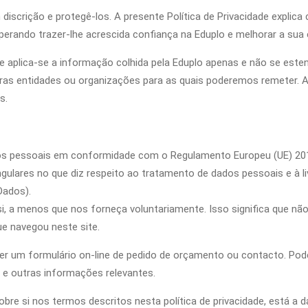
 discrição e protegê-los. A presente Política de Privacidade expl
esperando trazer-lhe acrescida confiança na Eduplo e melhorar a sua
ade aplica-se a informação colhida pela Eduplo apenas e não se es
tras entidades ou organizações para as quais poderemos remeter. A
s.
s pessoais em conformidade com o Regulamento Europeu (UE) 201
ingulares no que diz respeito ao tratamento de dados pessoais e à l
Dados).
si, a menos que nos forneça voluntariamente. Isso significa que n
e navegou neste site.
 um formulário on-line de pedido de orçamento ou contacto. Poder
o e outras informações relevantes.
re si nos termos descritos nesta política de privacidade, está a 