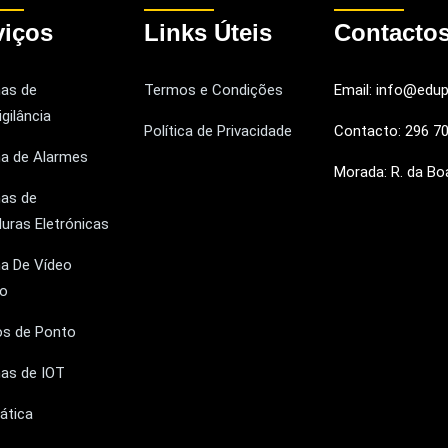
viços
Links Úteis
Contacto
as de
Termos e Condições
Email: info@edup
gilância
Política de Privacidade
Contacto: 296 70
a de Alarmes
Morada: R. da Bo
as de
uras Eletrónicas
a De Vídeo
ro
os de Ponto
as de IOT
ática